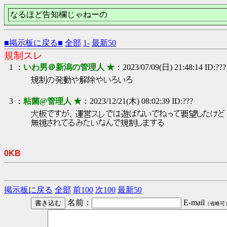
なるほど告知欄じゃねーの
■掲示板に戻る■
全部
1-
最新50
規制スレ
1 ：
いわ男＠新潟の管理人 ★
：2023/07/09(日) 21:48:14 ID:???
規制の発動や解除やいろいろ
3 ：
粘菌@管理人 ★
：2023/12/21(木) 08:02:39 ID:???
犬板ですが、運営スレでは遊ばないでねって要望したけど
無視されてるみたいなんで規制しまする
0KB
掲示板に戻る
全部
前100
次100
最新50
名前：
E-mail
（省略可